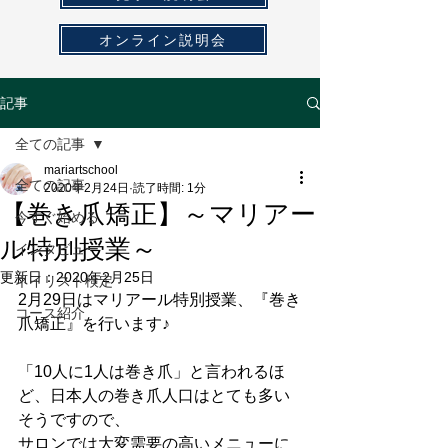
オンライン説明会
記事
全ての記事
mariartschool
全ての記事
2020年2月24日
読了時間: 1分
【巻き爪矯正】～マリアー
今すぐ始める
ル特別授業～
インタビュー
更新日：
2020年2月25日
ネイリスト検定
2月29日はマリアール特別授業、『巻き
コース紹介
爪矯正』を行います♪
「10人に1人は巻き爪」と言われるほ
ど、日本人の巻き爪人口はとても多い
そうですので、
サロンでは大変需要の高いメニューに