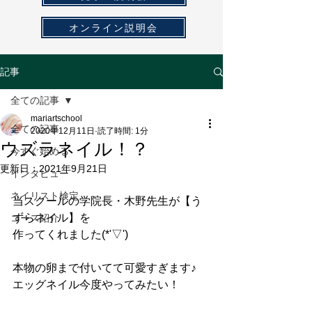
オンライン説明会
記事
全ての記事
mariartschool
全ての記事
2020年12月11日
読了時間: 1分
ウズラネイル！？
今すぐ始める
更新日：
2021年9月21日
インタビュー
ネイリスト検定
当スクールの学院長・木野先生が【う
ずらネイル】を
コース紹介
作ってくれました(*'▽')
本物の卵まで付いてて可愛すぎます♪
エッグネイル今度やってみたい！