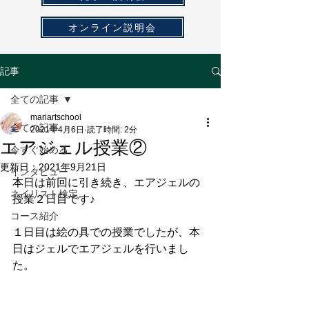
オンライン説明会
記事
全ての記事
mariartschool
全ての記事
2021年4月6日
読了時間: 2分
エアジェル授業②
今すぐ始める
更新日：
2021年9月21日
インタビュー
本日は前回に引き続き、エアジェルの
ネイリスト検定
授業２日目です♪
コース紹介
１日目は絵の具での授業でしたが、本
日はジェルでエアジェルを行いまし
た。