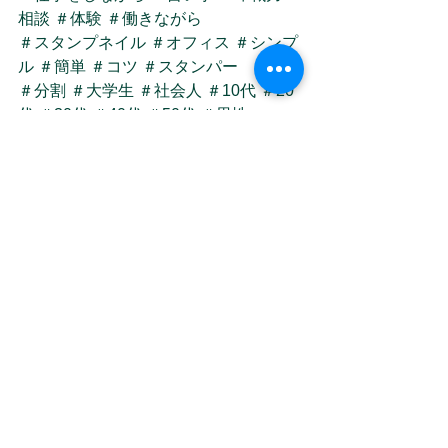
相談
＃体験
＃働きながら
＃スタンプネイル
＃オフィス
＃シンプ
ル
＃簡単
＃コツ
＃スタンパー
＃分割
＃大学生
＃社会人
＃10代
＃20
代
＃30代
＃40代
＃50代
＃男性
＃ネイルアート
＃ジェルネイルアート
＃時短ネイル
＃マリアール
＃マリアー
ルネイルアーティスト学院
＃ネイルス
クール生募集
＃見学ご予約お待ちして
おります
すべて表示
最新記事