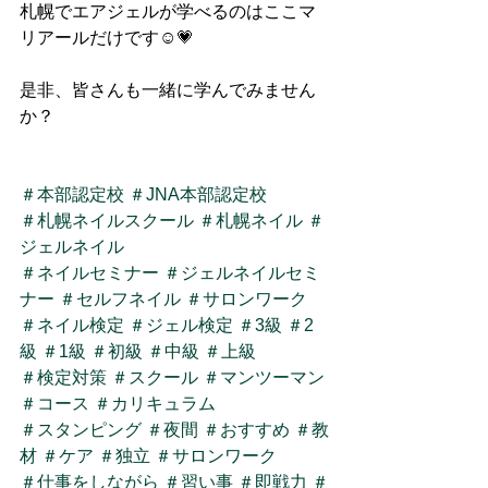
札幌でエアジェルが学べるのはここマ
リアールだけです☺💗
是非、皆さんも一緒に学んでみません
か？
＃本部認定校
＃JNA本部認定校
＃札幌ネイルスクール
＃札幌ネイル
＃
ジェルネイル
＃ネイルセミナー
＃ジェルネイルセミ
ナー
＃セルフネイル
＃サロンワーク
＃ネイル検定
＃ジェル検定
＃3級
＃2
級
＃1級
＃初級
＃中級
＃上級
＃検定対策
＃スクール
＃マンツーマン
＃コース
＃カリキュラム
＃スタンピング
＃夜間
＃おすすめ
＃教
材
＃ケア
＃独立
＃サロンワーク
＃仕事をしながら
＃習い事
＃即戦力
＃