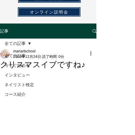
オンライン説明会
記事
全ての記事
mariartschool
全ての記事
2019年12月24日
読了時間: 0分
クリスマスイブですね♪
今すぐ始める
インタビュー
ネイリスト検定
コース紹介