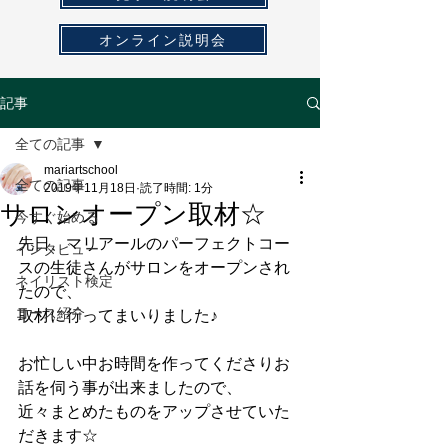
オンライン説明会
記事
全ての記事
mariartschool
全ての記事
2019年11月18日
読了時間: 1分
サロンオープン取材☆
今すぐ始める
先日、マリアールのパーフェクトコー
インタビュー
スの生徒さんがサロンをオープンされ
ネイリスト検定
たので、
コース紹介
取材に行ってまいりました♪
お忙しい中お時間を作ってくださりお
話を伺う事が出来ましたので、
近々まとめたものをアップさせていた
だきます☆