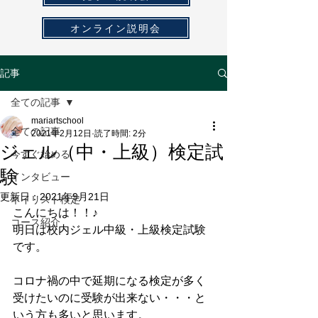
オンライン説明会
記事
全ての記事
mariartschool
全ての記事
2021年2月12日
読了時間: 2分
ジェル（中・上級）検定試
今すぐ始める
験
インタビュー
更新日：
2021年9月21日
ネイリスト検定
こんにちは！！♪
コース紹介
明日は校内ジェル中級・上級検定試験
です。
コロナ禍の中で延期になる検定が多く
受けたいのに受験が出来ない・・・と
いう方も多いと思います。