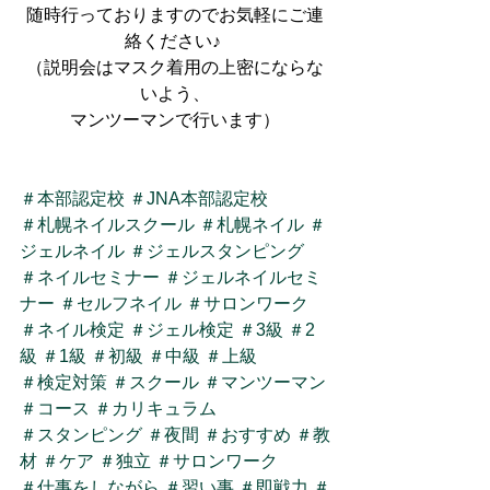
随時行っておりますのでお気軽にご連
絡ください♪ 
（説明会はマスク着用の上密にならな
いよう、
マンツーマンで行います）
＃本部認定校
＃JNA本部認定校
＃札幌ネイルスクール
＃札幌ネイル
＃
ジェルネイル
＃ジェルスタンピング
＃ネイルセミナー
＃ジェルネイルセミ
ナー
＃セルフネイル
＃サロンワーク
＃ネイル検定
＃ジェル検定
＃3級
＃2
級
＃1級
＃初級
＃中級
＃上級
＃検定対策
＃スクール
＃マンツーマン
＃コース
＃カリキュラム
＃スタンピング
＃夜間
＃おすすめ
＃教
材
＃ケア
＃独立
＃サロンワーク
＃仕事をしながら
＃習い事
＃即戦力
＃