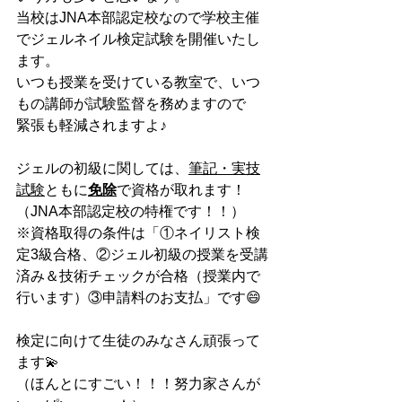
当校はJNA本部認定校なので学校主催
でジェルネイル検定試験を開催いたし
ます。
いつも授業を受けている教室で、いつ
もの講師が試験監督を務めますので
緊張も軽減されますよ♪
ジェルの初級に関しては、
筆記・実技
試験
ともに
免除
で資格が取れます！
（JNA本部認定校の特権です！！）
※資格取得の条件は「①ネイリスト検
定3級合格、②ジェル初級の授業を受講
済み＆技術チェックが合格（授業内で
行います）③申請料のお支払」です😄
検定に向けて生徒のみなさん頑張って
ます💫
（ほんとにすごい！！！努力家さんが