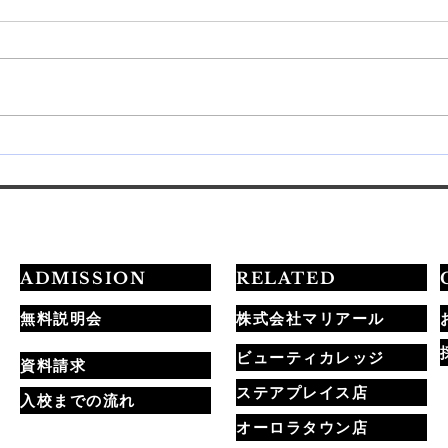
💅最短3ヶ月でプロを目指す
20
学習ロードマップ公開✨
定試
ADMISSION
RELATED
無料説明会
株式会社マリアール
ビューティカレッジ
資料請求
ステアプレイス店
入校までの流れ
オーロラタウン店