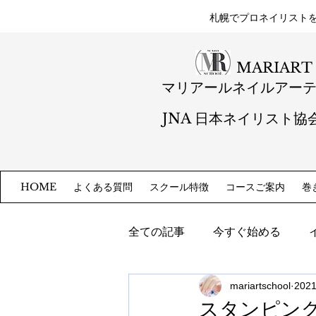
札幌​でプロネイリスト
MARIART
マリアールネイルアー
JNA 日本ネイリスト協
よくある質問
スクール特徴
コースご案内
巻
HOME
全ての記事
今すぐ始める
mariartschool
202
スタンピン