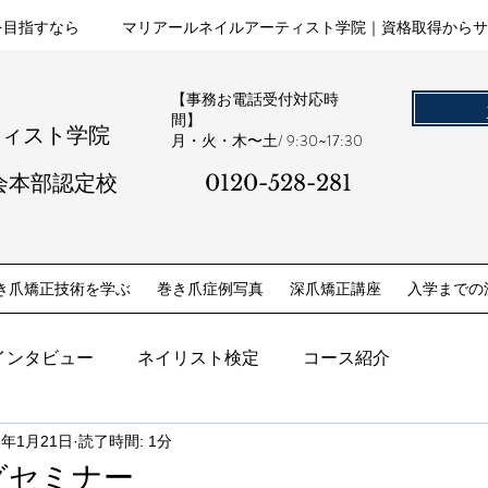
を目指すなら
マリアールネイルアーティスト学院｜資格取得からサ
【事務お電話受付対応時
間】
ティスト学院
​月・火・木〜土/ 9:30~17:30
会本部認定校
0120-528-281​
き爪矯正技術を学ぶ
巻き爪症例写真
深爪矯正講座
入学までの
インタビュー
ネイリスト検定
コース紹介
1年1月21日
読了時間: 1分
グセミナー