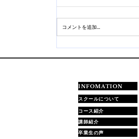
コメントを追加…
【札幌】ネイルチップ販売講
座を開催｜作り方から販売方
法まで学べます
INFOMATION
スクールについて
コース紹介
講師紹介
卒業生の声