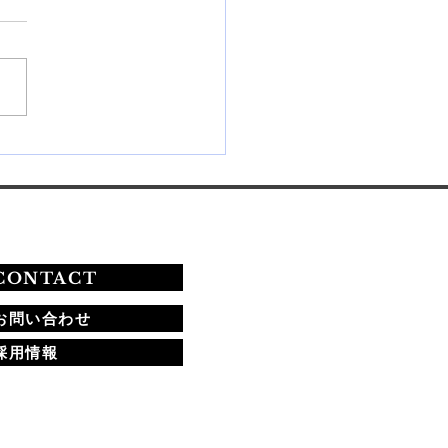
26年秋期ネイリスト技能検
験の課題と合格への道
CONTACT
お問い合わせ
採用情報