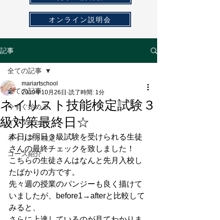
オンライン説明会
記事
全ての記事
mariartschool
全ての記事
2019年10月26日
読了時間: 1分
ネイリスト技能検定試験３
今すぐ始める
級対策最終日☆
インタビュー
本日は明日３級試験を受けられる生徒
ネイリスト検定
さんの最終チェックを致しました！
コース紹介
こちらの生徒さんはなんと先月入校し
たばかりの方です。
先々週の授業のパンジーも良く描けて
いましたが、before1→afterと比較して
みると、
さらに上達しているのが見てわかりま