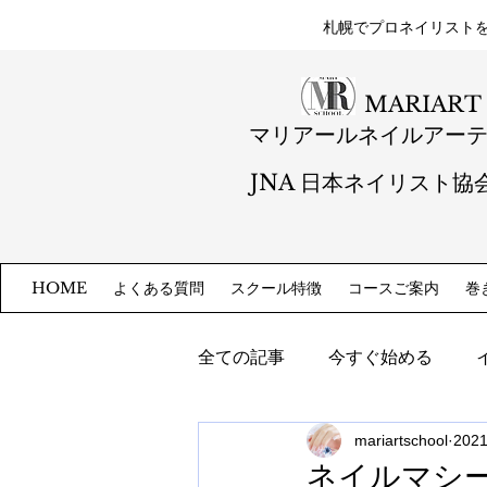
札幌​でプロネイリスト
MARIART
マリアールネイルアー
JNA 日本ネイリスト協
よくある質問
スクール特徴
コースご案内
巻
HOME
全ての記事
今すぐ始める
mariartschool
202
ネイルマシ