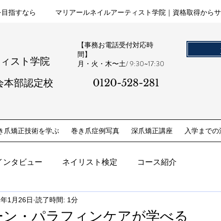
を目指すなら
マリアールネイルアーティスト学院｜資格取得からサ
【事務お電話受付対応時
間】
ティスト学院
​月・火・木〜土/ 9:30~17:30
会本部認定校
0120-528-281​
き爪矯正技術を学ぶ
巻き爪症例写真
深爪矯正講座
入学までの
インタビュー
ネイリスト検定
コース紹介
1年1月26日
読了時間: 1分
ーン・パラフィンケアが学べる