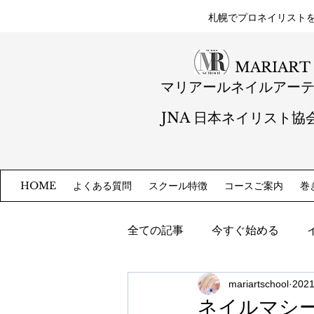
札幌​でプロネイリスト
MARIART
マリアールネイルアー
JNA 日本ネイリスト協
よくある質問
スクール特徴
コースご案内
巻
HOME
全ての記事
今すぐ始める
mariartschool
202
ネイルマシ