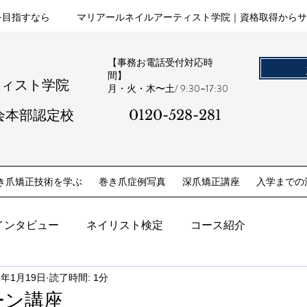
を目指すなら
マリアールネイルアーティスト学院｜資格取得からサ
【事務お電話受付対応時
間】
ティスト学院
​月・火・木〜土/ 9:30~17:30
会本部認定校
0120-528-281​
き爪矯正技術を学ぶ
巻き爪症例写真
深爪矯正講座
入学までの
インタビュー
ネイリスト検定
コース紹介
1年1月19日
読了時間: 1分
ーン講座