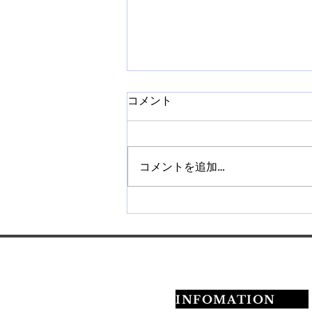
コメント
コメントを追加…
【札幌】ネイルチップ販売講
座を開催｜作り方から販売方
法まで学べます
INFOMATION