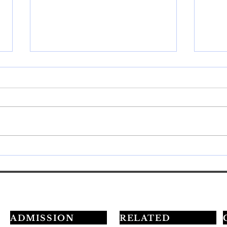
💅最短3ヶ月でプロを目指す
20
学習ロードマップ公開✨
定試
ADMISSION
RELATED