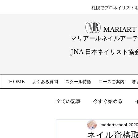
札幌​でプロネイリスト
MARIART
マリアールネイルアー
JNA 日本ネイリスト協
よくある質問
スクール特徴
コースご案内
巻
HOME
全ての記事
今すぐ始める
mariartschool
202
ネイル資格