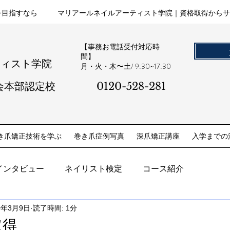
を目指すなら
マリアールネイルアーティスト学院｜資格取得からサ
【事務お電話受付対応時
間】
ティスト学院
​月・火・木〜土/ 9:30~17:30
会本部認定校
0120-528-281​
き爪矯正技術を学ぶ
巻き爪症例写真
深爪矯正講座
入学までの
インタビュー
ネイリスト検定
コース紹介
0年3月9日
読了時間: 1分
取得