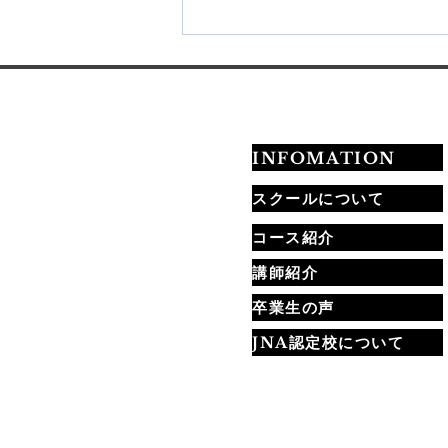
【札幌】ネイルチップ販売講
座を開催｜作り方から販売方
法まで学べます
INFOMATION
スクールについて
コース紹介
講師紹介
卒業生の声
JNA認定校について
当