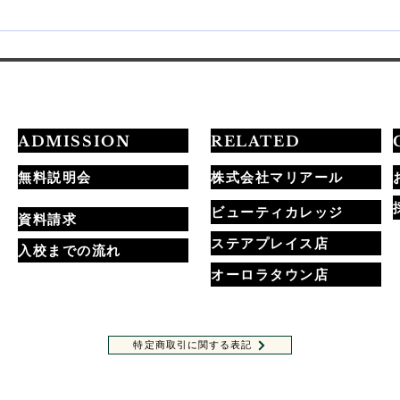
💅最短3ヶ月でプロを目指す
20
学習ロードマップ公開✨
定試
ADMISSION
RELATED
無料説明会
株式会社マリアール
ビューティカレッジ
資料請求
ステアプレイス店
入校までの流れ
オーロラタウン店
特定商取引に関する表記
ホームページに記載されている全ての内容・画像の無許可転載・転用を禁止します。