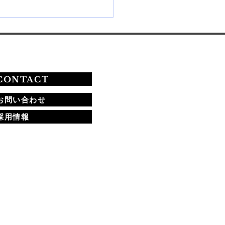
26年秋期ネイリスト技能検
験の課題と合格への道
CONTACT
お問い合わせ
採用情報
​