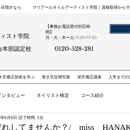
を目指すなら
マリアールネイルアーティスト学院｜資格取得からサ
【事務お電話受付対応時
間】
ティスト学院
​月・火・木〜土/ 9:30~17:30
会本部認定校
0120-528-281​
き爪矯正技術を学ぶ
巻き爪症例写真
深爪矯正講座
入学までの
インタビュー
ネイリスト検定
コース紹介
0年6月5日
読了時間: 1分
してませんか？/ miss HANA