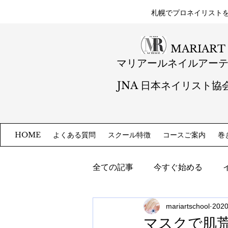
札幌​でプロネイリスト
MARIART
マリアールネイルアー
JNA 日本ネイリスト協
よくある質問
スクール特徴
コースご案内
巻
HOME
全ての記事
今すぐ始める
mariartschool
202
マスクで肌荒れ