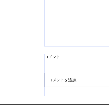
コメント
コメントを追加…
【札幌】ネイルチップ販売講
座を開催｜作り方から販売方
法まで学べます