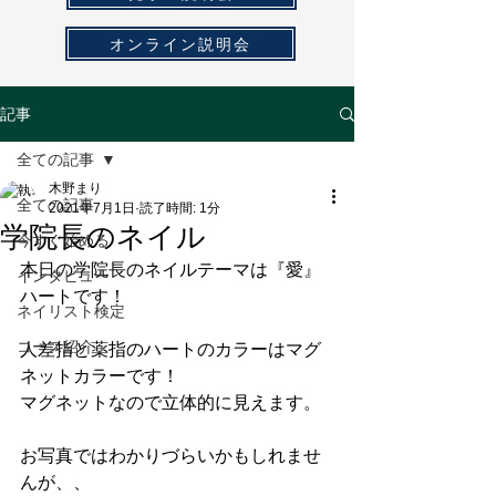
オンライン説明会
記事
全ての記事
木野まり
全ての記事
2021年7月1日
読了時間: 1分
学院長のネイル
今すぐ始める
本日の学院長のネイルテーマは『愛』
インタビュー
ハートです！
ネイリスト検定
コース紹介
人差指と薬指のハートのカラーはマグ
ネットカラーです！
マグネットなので立体的に見えます。
お写真ではわかりづらいかもしれませ
んが、、