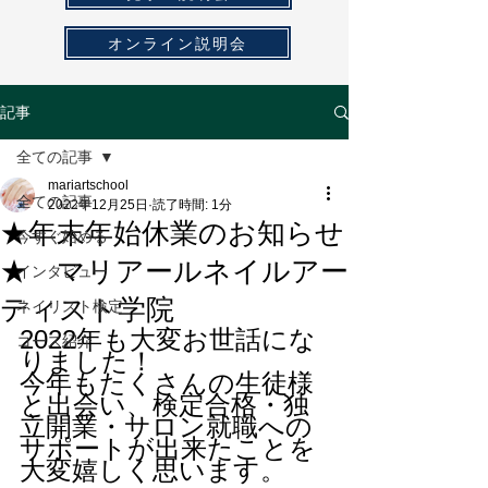
オンライン説明会
記事
全ての記事
mariartschool
全ての記事
2022年12月25日
読了時間: 1分
★年末年始休業のお知らせ
今すぐ始める
★ マリアールネイルアー
インタビュー
ティスト学院
ネイリスト検定
2022年も大変お世話にな
コース紹介
りました！
今年もたくさんの生徒様
と出会い、検定合格・独
立開業・サロン就職への
サポートが出来たことを
大変嬉しく思います。