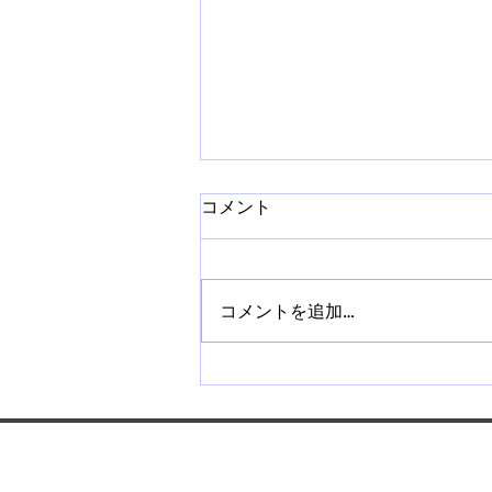
コメント
コメントを追加…
【札幌】ネイルチップ販売講
座を開催｜作り方から販売方
法まで学べます