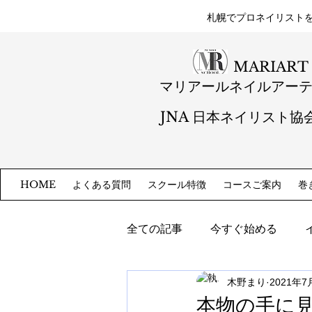
札幌​でプロネイリスト
MARIART
マリアールネイルアー
JNA 日本ネイリスト協
よくある質問
スクール特徴
コースご案内
巻
HOME
全ての記事
今すぐ始める
木野まり
2021年7
本物の手に