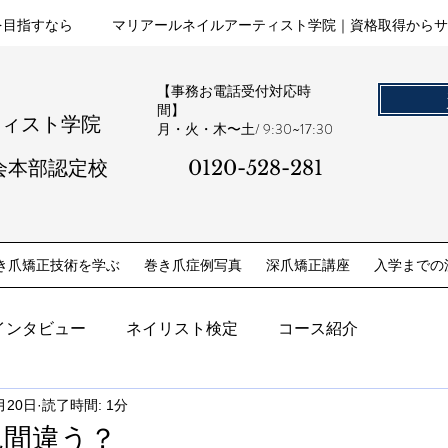
を目指すなら
マリアールネイルアーティスト学院｜資格取得からサ
【事務お電話受付対応時
間】
ティスト学院
​月・火・木〜土/ 9:30~17:30
会本部認定校
0120-528-281​
き爪矯正技術を学ぶ
巻き爪症例写真
深爪矯正講座
入学までの
インタビュー
ネイリスト検定
コース紹介
月20日
読了時間: 1分
見間違う？