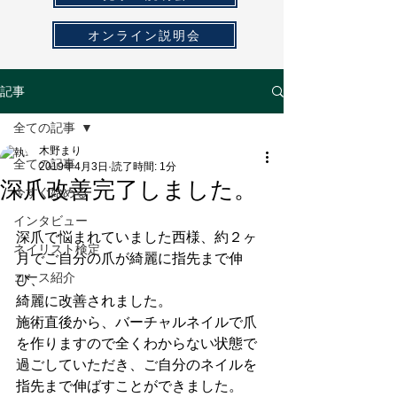
オンライン説明会
記事
全ての記事
木野まり
全ての記事
2019年4月3日
読了時間: 1分
深爪改善完了しました。
今すぐ始める
インタビュー
深爪で悩まれていました西様、約２ヶ
ネイリスト検定
月でご自分の爪が綺麗に指先まで伸
コース紹介
び、
綺麗に改善されました。
施術直後から、バーチャルネイルで爪
を作りますので全くわからない状態で
過ごしていただき、ご自分のネイルを
指先まで伸ばすことができました。