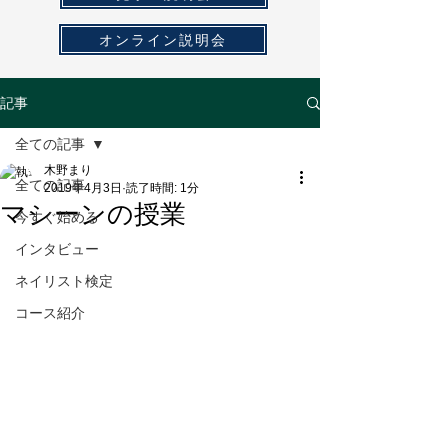
オンライン説明会
記事
全ての記事
木野まり
全ての記事
2019年4月3日
読了時間: 1分
マシーンの授業
今すぐ始める
インタビュー
ネイリスト検定
コース紹介