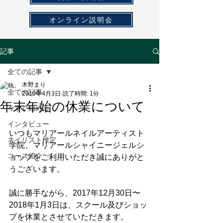
オンライン説明会
記事
全ての記事
木野まり
全ての記事
2019年4月3日
読了時間: 1分
年末年始の休業について
今すぐ始める
インタビュー
いつもマリアールネイルアーティスト
ネイリスト検定
学院、マリアールシャイニージェルシ
コース紹介
ョップをご利用いただき誠にありがと
うございます。
誠に勝手ながら、2017年12月30日〜
2018年1月3日は、スクール及びショッ
プを休業とさせていただきます。