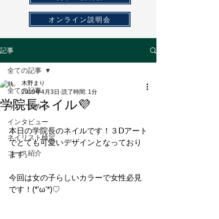
オンライン説明会
記事
全ての記事
木野まり
全ての記事
2019年4月3日
読了時間: 1分
学院長ネイル💜
今すぐ始める
インタビュー
本日の学院長のネイルです！３Ⅾアート
ネイリスト検定
でとても可愛いデザインとなっており
コース紹介
ます。
今回は女の子らしいカラーで女性必見
です！(*'ω'*)♡