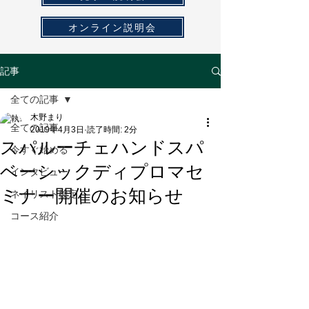
オンライン説明会
記事
全ての記事
木野まり
全ての記事
2019年4月3日
読了時間: 2分
スパルーチェハンドスパ
今すぐ始める
ベーシックディプロマセ
インタビュー
ミナー開催のお知らせ
ネイリスト検定
コース紹介