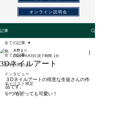
オンライン説明会
記事
全ての記事
木野まり
全ての記事
2019年4月3日
読了時間: 1分
3Dネイルアート
今すぐ始める
インタビュー
３Dネイルアートの得意な生徒さんの作
ネイリスト検定
品です。
コース紹介
いつもとっても可愛い！