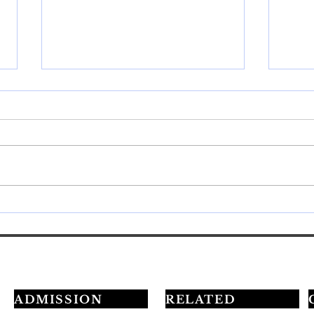
💅最短3ヶ月でプロを目指す
20
学習ロードマップ公開✨
定試
ADMISSION
RELATED