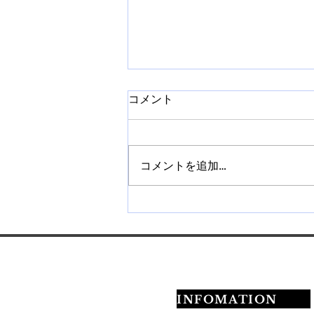
コメント
コメントを追加…
【札幌】ネイルチップ販売講
座を開催｜作り方から販売方
法まで学べます
INFOMATION