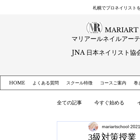
札幌​でプロネイリスト
MARIART
マリアールネイルアー
JNA 日本ネイリスト協
よくある質問
スクール特徴
コースご案内
巻
HOME
全ての記事
今すぐ始める
mariartschool
202
3級対策授業