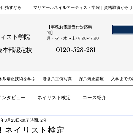
を目指すなら
マリアールネイルアーティスト学院｜資格取得からサ
【事務お電話受付対応時
間】
ティスト学院
​月・火・木〜土/ 9:30~17:30
会本部認定校
0120-528-281​
き爪矯正技術を学ぶ
巻き爪症例写真
深爪矯正講座
入学までの
インタビュー
ネイリスト検定
コース紹介
1年3月23日
読了時間: 2分
！ネイリスト検定