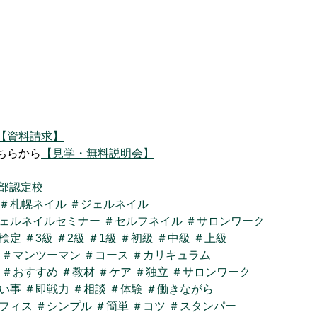
【資料請求】
ちらから
【見学・無料説明会】
本部認定校
＃札幌ネイル
＃ジェルネイル
ェルネイルセミナー
＃セルフネイル
＃サロンワーク
検定
＃3級
＃2級
＃1級
＃初級
＃中級
＃上級
＃マンツーマン
＃コース
＃カリキュラム
＃おすすめ
＃教材
＃ケア
＃独立
＃サロンワーク
い事
＃即戦力
＃相談
＃体験
＃働きながら
フィス
＃シンプル
＃簡単
＃コツ
＃スタンパー