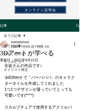
オンライン説明会
記事
全ての記事
mariartschool
全ての記事
2020年7月4日
読了時間: 1分
3Dアートが学べる
今すぐ始める
更新日：
2021年9月21日
インタビュー
生徒さんの作品です♪
ネイリスト検定
３Dアートで「バーバパパ」のキャラク
コース紹介
ターネイルを作成してくれました
1つ1つデザインが凝っていてとっても
可愛いです(*^^*)
スカルプチュアで使用するアクリルパ