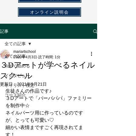
オンライン説明会
記事
全ての記事
mariartschool
全ての記事
2020年4月3日
読了時間: 1分
３Dアートが学べるネイル
今すぐ始める
スクール
インタビュー
更新日：
2021年9月21日
ネイリスト検定
生徒さんの作品です♪
コース紹介
３Dアートで「バーバパパ」ファミリー
を制作中☆
ネイルパーツ用に作っているのです
が、とっても可愛い♡
細かい表情まですごく再現されてま
す！