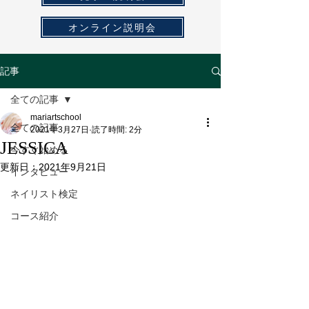
オンライン説明会
記事
全ての記事
mariartschool
全ての記事
2021年3月27日
読了時間: 2分
JESSICA
今すぐ始める
更新日：
2021年9月21日
インタビュー
ネイリスト検定
コース紹介