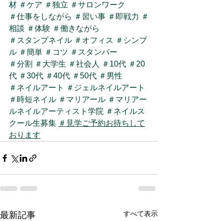
材
＃ケア
＃独立
＃サロンワーク
＃仕事をしながら
＃習い事
＃即戦力
＃
相談
＃体験
＃働きながら
＃スタンプネイル
＃オフィス
＃シンプ
ル
＃簡単
＃コツ
＃スタンパー
＃分割
＃大学生
＃社会人
＃10代
＃20
代
＃30代
＃40代
＃50代
＃男性
＃ネイルアート
＃ジェルネイルアート
＃時短ネイル
＃マリアール
＃マリアー
ルネイルアーティスト学院
＃ネイルス
クール生募集
＃見学ご予約お待ちして
おります
すべて表示
最新記事