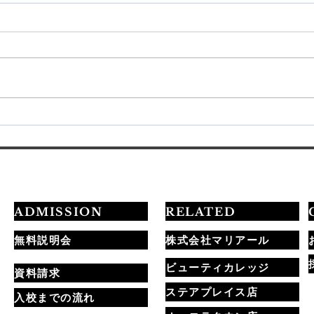
💅最短3ヶ月でプロを目指す
20
学習ロードマップ公開✨
定試
ADMISSION
RELATED
無料説明会
株式会社マリアール
ビューティカレッジ
資料請求
ステアプレイス店
入校までの流れ