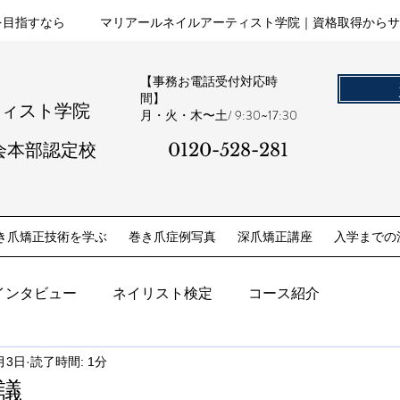
を目指すなら
マリアールネイルアーティスト学院｜資格取得からサ
【事務お電話受付対応時
間】
ティスト学院
​月・火・木〜土/ 9:30~17:30
会本部認定校
0120-528-281​
き爪矯正技術を学ぶ
巻き爪症例写真
深爪矯正講座
入学までの
インタビュー
ネイリスト検定
コース紹介
月3日
読了時間: 1分
会議