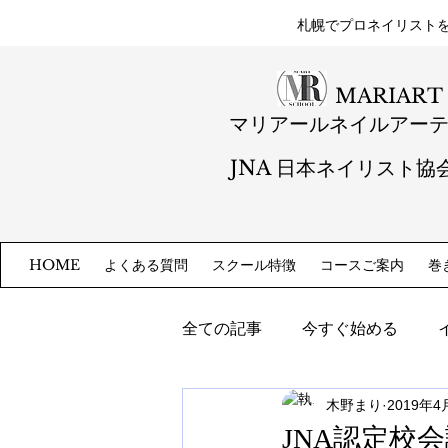
札幌​でプロネイリスト
MARIART
マリアールネイルアー
JNA 日本ネイリスト協
よくある質問
スクール特徴
コースご案内
巻
HOME
全ての記事
今すぐ始める
木野まり
2019年4
JNA認定校