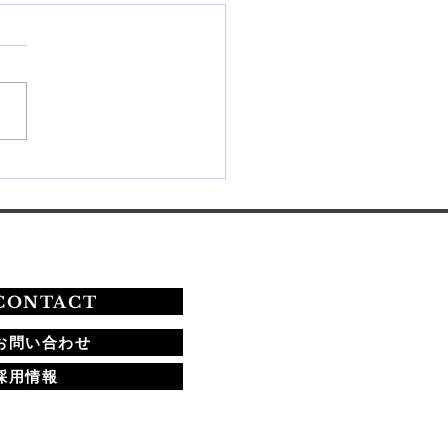
26年秋期ネイリスト技能検
験の課題と合格への道
CONTACT
お問い合わせ
採用情報