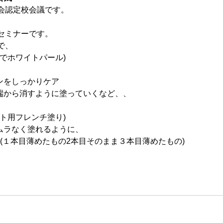
会認定校会議です。
セミナーです。
で、
でホワイトパール)
ンをしっかりケア
に端から消すように塗っていくなど、、
ト用フレンチ塗り)
くムラなく塗れるように、
用(１本目薄めたもの2本目そのまま３本目薄めたもの)