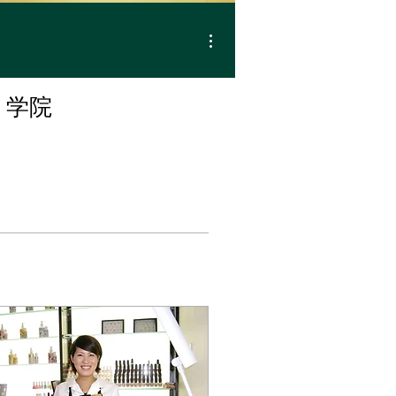
その他
ト学院