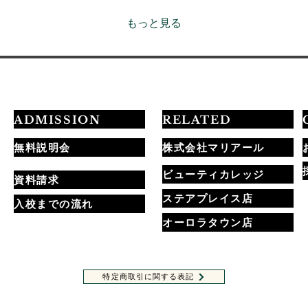
の
と
もっと見る
さ
す
ネ
き
け
来
に
ADMISSION
RELATED
は
か
無料説明会
株式会社マリアール
ょ
ビューティカレッジ
ル
資料請求
は
ステアプレイス店
入校までの流れ
の
み
オーロラタウン店
歴史と
ら
し
心
特定商取引に関する表記
て
ホームページに記載されている全ての内容・画像の無許可転載・転用を禁止します。
経験