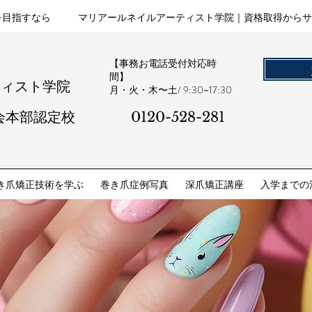
を目指すなら
マリアールネイルアーティスト学院｜資格取得からサ
【事務お電話受付対応時
間】
ティスト学院
​月・火・木〜土/ 9:30~17:30
会本部認定校
0120-528-281​
き爪矯正技術を学ぶ
巻き爪症例写真
深爪矯正講座
入学までの