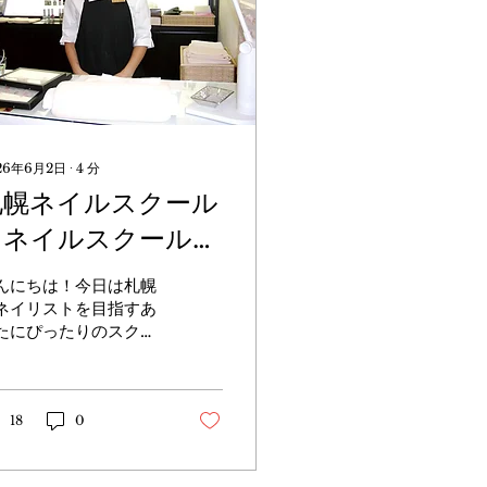
26年6月2日
∙
4
分
札幌ネイルスクール
｜ネイルスクールマ
リアールを徹底解
んにちは！今日は札幌
説！
ネイリストを目指すあ
たにぴったりのスクー
、ネイルスクールマリ
ールについて詳しくご
介しますね😊。ネイル
技術をしっかり学びた
18
0
方、プロとして活躍し
い方、そして将来自分