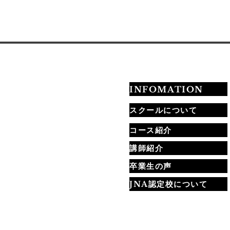
1985年創業。40年以上
にわたり、たくさんのネ
イリストを育成してきま
した。 さらに、当学院は
JNA本部認定校。検定合
格率95%以上の実績があ
ります✨ 初心者の方でも
安心できる理由は、マン
ツーマン指導だから。 一
INFOMATION
人ひとりの理解度やペー
スに合わせて、しっかり
スクールについて
技術を身につけていきま
コース紹介
す。 【1ヶ月目】基礎を
固める✔ ネイル理論✔ ケ
講師紹介
ア技術✔ 基本施術✔ 道具
の使い方 まずは土台作り
卒業生の声
が大切です。 【2ヶ月
JNA認定校について
目】技術力アップ✔ 実践
トレーニング✔ 検定対策
✔ サロンワーク技術 この
時期に大きく成長する方
当
が多いです✨ 【3ヶ月