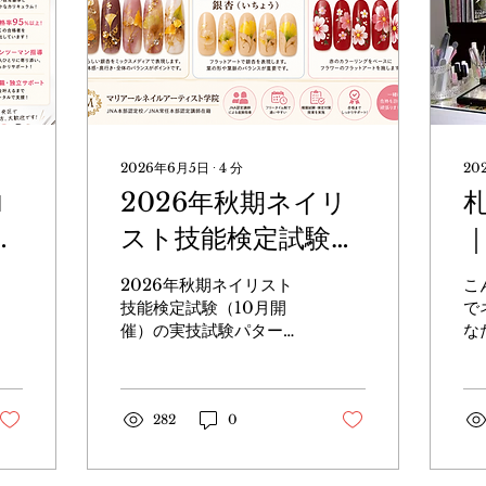
2026年6月5日
∙
4
分
20
ロ
2026年秋期ネイリ
ド
スト技能検定試験の
課題と合格への道
2026年秋期ネイリスト
こ
技能検定試験（10月開
で
催）の実技試験パターン
な
とアートテーマが発表さ
ル
れました✨ 毎回、多くの
ア
受験生が気になる課題発
紹
表。
282
0
の
い
た