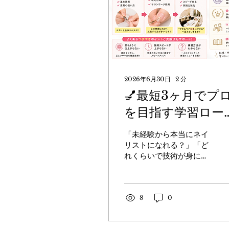
2026年6月30日
∙
2
分
💅最短3ヶ月でプ
を目指す学習ロー
マップ公開✨
「未経験から本当にネイ
リストになれる？」「ど
れくらいで技術が身につ
くの？」 そんな不安をお
持ちの方へ😊 マリアール
ネイルアーティスト学院
では、最短3ヶ月でプロ
8
0
を目指せる育成プランを
ご用意しています。