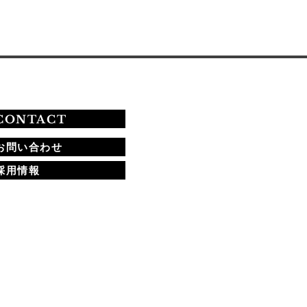
サロンを持ちたい方に
って、マリアールはま
に理想的な場所なんで
！ 札幌で40年以上も
イル業界を支え続けて
た実績があり、技術だ
でなく「自信」と「未
」を育てる教育を大切
しているんですよ。で
CONTACT
、どんな魅力があるの
、一緒に見ていきまし
お問い合わせ
う！ 札幌ネイルスクー
採用情報
マリアールの特徴と
？ まずは、マリアール
特徴をざっとまとめて
ますね。 40年以上の
実績 長年の経験か
培ったノウハウがぎっ
り詰まっています。安
して学べる環境が整っ
いますよ。 初心者から
​
者まで対応 ネイルが