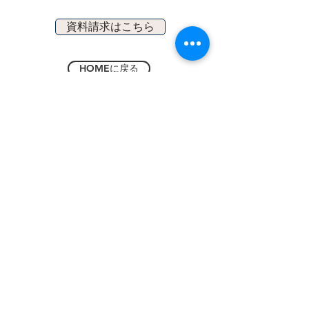
資料請求はこちら
HOMEに戻る
INFOMATION
ADMISSION
RELATED
CONTACT
スクールについて
無料説明会
株式会社マリアール
お問い合わせ
コース紹介