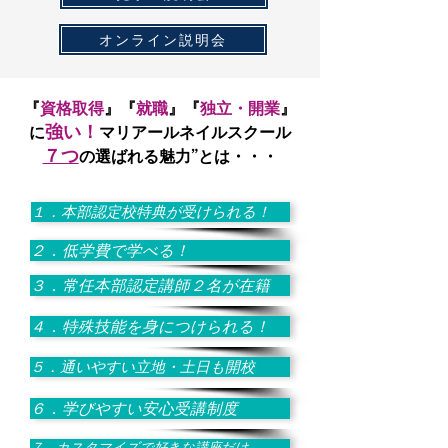
オンライン説明会
『
資格取得
』『
就職
』『
独立・開業
』
強い！
に
マリアールネイルスクール
７つ
の選ばれる魅力”とは・・・
１．本部認定校特典が受けられる！
２．低学費で学べる！
３．常任本部認定講師２名が在籍
４．特殊技能を身につけられる！
５．通いやすい立地・土日も開校
６．学びやすい安心受講制度
７．カスタマイズで好きな講座だけ