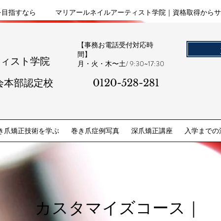
を目指すなら
マリアールネイルアーティスト学院｜資格取得からサ
【事務お電話受付対応時
間】
ティスト学院
​月・火・木〜土/ 9:30~17:30
会本部認定校
0120-528-281​
き爪矯正技術を学ぶ
巻き爪症例写真
深爪矯正講座
入学までの
カスタマイズコース｜