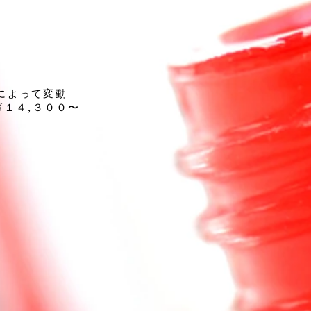
によって変動
¥１４,３００〜