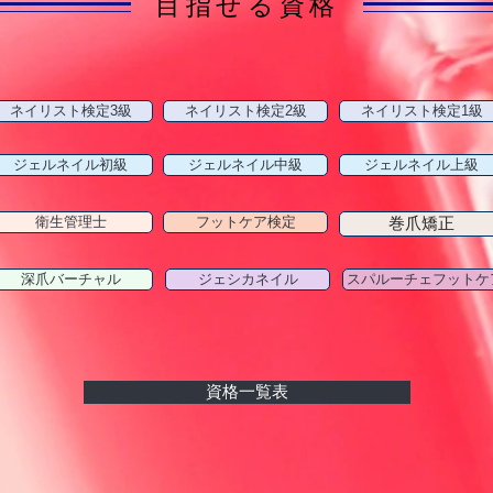
目指せる資格
ネイリスト検定3級
ネイリスト検定2級
ネイリスト検定1級
ジェルネイル初級
ジェルネイル中級
ジェルネイル上級
衛生管理士
フットケア検定
巻爪矯正
深爪バーチャル
ジェシカネイル
スパルーチェフットケ
資格一覧表