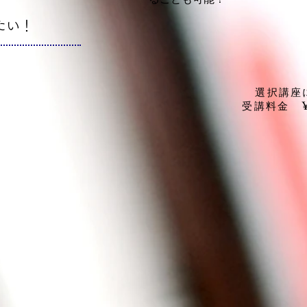
たい！
選択講座
​受講料金 