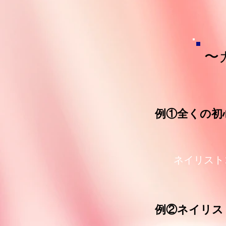
〜
​例①全くの
​ネイリス
​例②ネイリ