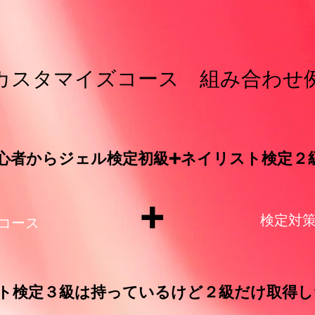
​カスタマイズコース 組み合わせ
初心者からジェル検定初級➕ネイリスト検定２
➕
検定対
トコース
スト検定３級は持っているけど２級だけ取得