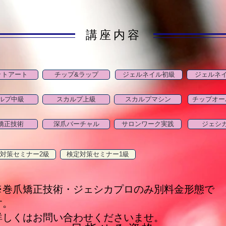
​講座内容
ットアート
チップ&ラップ
ジェルネイル初級
ジェルネ
ルプ中級
スカルプ上級
スカルプマシン
チップオー
矯正技術
深爪バーチャル
サロンワーク実践
ジェシ
対策セミナー2級
検定対策セミナー1級
※巻爪矯正技術・ジェシカプロのみ別料金形態で
す。
詳しくはお問い合わせくださいませ。