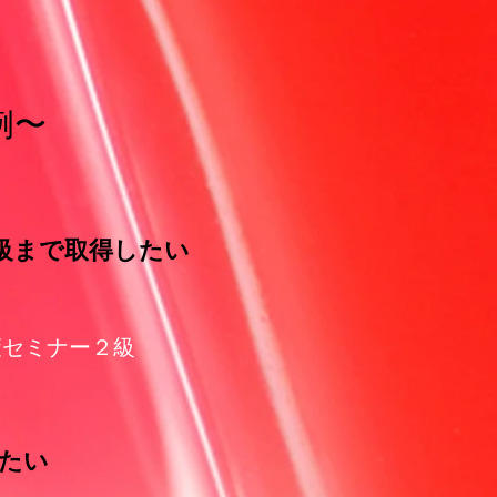
例〜
級まで取得したい
策セミナー２級
したい