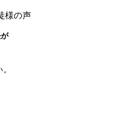
徒様の声
長が
い。