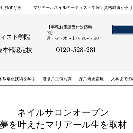
を目指すなら
マリアールネイルアーティスト学院｜資格取得からサ
【事務お電話受付対応時
間】
ティスト学院
​月・火・木〜土/ 9:30~17:30
会本部認定校
0120-528-281​
き爪矯正技術を学ぶ
巻き爪症例写真
深爪矯正講座
入学までの
​ネイルサロンオープン
夢を叶えたマリアール生を取材