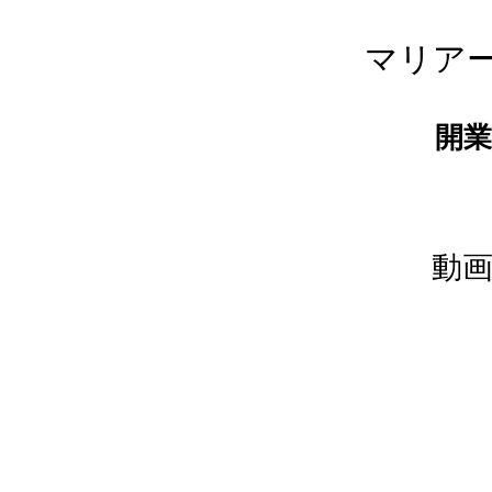
マリア
開
​動