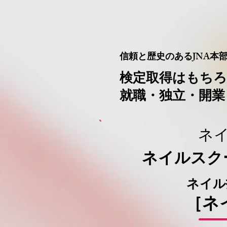
信頼と歴史のある
JNA本
​検定取得はもち
就職・独立・開
​ネ
​ネイルス
​ネイ
​［