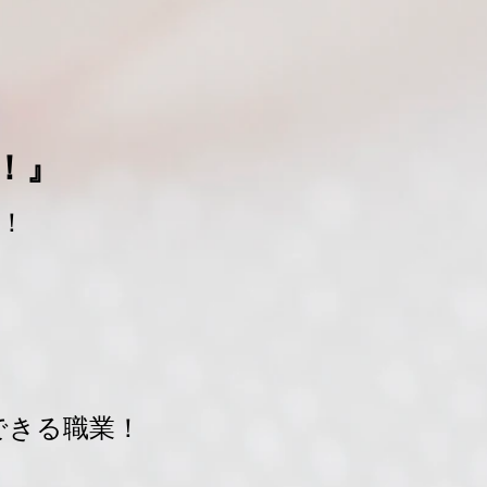
）
！』
！
！
きる職業！