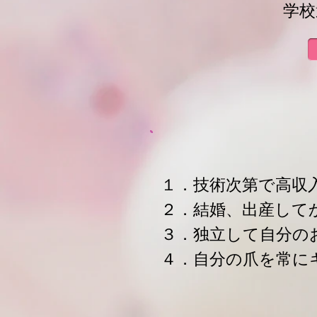
学校
１．技術次第で高収
２．結婚、出産して
３．独立して自分の
４．自分の爪を常