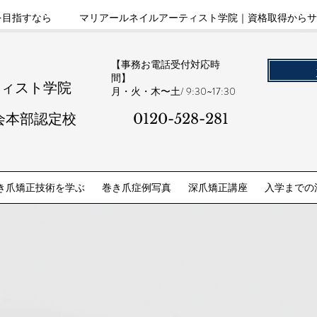
を目指すなら
マリアールネイルアーティスト学院｜資格取得からサ
【事務お電話受付対応時
間】
ティスト学院
​月・火・木〜土/ 9:30~17:30
会本部認定校
0120-528-281​
き爪矯正技術を学ぶ
巻き爪症例写真
深爪矯正講座
入学までの