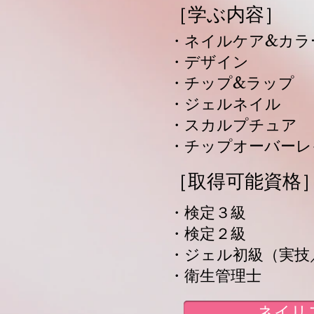
［学ぶ内容］
・ネイルケア&カラ
・デザイン
・チップ&ラップ
・ジェルネイル
・スカルプチュア
・チップオーバーレ
［取得可能資格
・検定３級
・検定２級
・ジェル初級（実技
​・衛生管理士
ネイリ