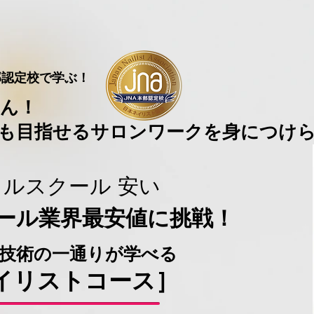
部認定校で学ぶ！
ろん！
業も目指せるサロンワークを身につけ
イルスクール 安い
クール業界最安値に挑戦！
ル技術の一通りが学べる
ネイリストコース］