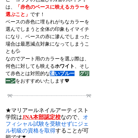
は、
「赤色のベースに映えるカラーを
選ぶこと」
です！
ベースの赤色に埋もれがちなカラーを
選んでしまうと全体の印象もイマイチ
になり、ベースの赤に滲んでしまった
場合は最悪減点対象になってしまうこ
とも💦
なのでアート用のカラーを選ぶ際は、
何色に対しても映える
ホワイト
、そし
て赤色とは対照的な
濃いブルー
や
グリ
ーン
をおすすめいたします💖
୨୧┈┈┈┈┈┈┈┈┈┈┈┈┈┈┈୨୧
★マリアールネイルアーティスト
学院は
JNA本部認定校
なので、
オ
フィシャル試験を受験せずにジェ
ル初級の資格を取得
することが可
能です❣️