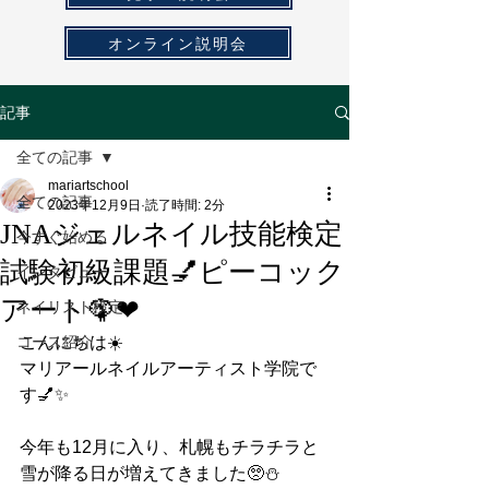
オンライン説明会
記事
全ての記事
mariartschool
全ての記事
2023年12月9日
読了時間: 2分
JNAジェルネイル技能検定
今すぐ始める
試験初級課題💅ピーコック
インタビュー
アート🦚❤
ネイリスト検定
コース紹介
こんにちは☀️
マリアールネイルアーティスト学院で
す💅✨
今年も12月に入り、札幌もチラチラと
雪が降る日が増えてきました🥺⛄