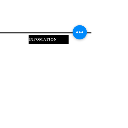
INFOMATION
ADMISSION
RELATED
CONTACT
スクールについて
無料説明会
株式会社マリアール
お問い合わせ
コース紹介
資料請求
ビューティカレッジ
講師紹介
入校までの流れ