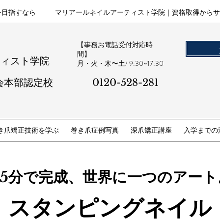
を目指すなら
マリアールネイルアーティスト学院｜資格取得からサ
【事務お電話受付対応時
間】
ティスト学院
​月・火・木〜土/ 9:30~17:30
会本部認定校
0120-528-281​
き爪矯正技術を学ぶ
巻き爪症例写真
深爪矯正講座
入学までの
5分で完成、世界に一つのアート
​スタンピングネイル