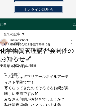
オンライン説明会
記事
全ての記事
mariartschool
全ての記事
2024年10月12日
読了時間: 1分
化学物質管理講習会開催の
今すぐ始める
お知らせ💅
インタビュー
更新日：
2024年11月9日
ネイリスト検定
コース紹介
こんにちは🍂マリアールネイルアーテ
ィスト学院です！
寒くなってきたのでそろそろお鍋が美
味しい季節ですね🥢
みなさん何鍋がお好きでしょうか？
私は最近塩鍋にハマっています😊