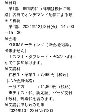
🎀日時
　第1部　期間内に（詳細は後日ご連
絡）各自でオンデマンド配信による動
画の視聴
　第2部　2024年12月3日(火)　14：00
～15：30
🎀会場
　ZOOMミーティング（※会場受講は
出来ません）
　📱スマホ・タブレット・PCのいずれ
かでご参加頂けます。
🎀受講料
　在校生・卒業生：7,460円（税込）
（JNA会員価格）
　一般の方　　　：11,860円（税込）
　※テキスト代、認定証、バッジ交付
手数料、郵送代を含みます。
🎀受講お申し込み期限
　2024年10月23日(水)13時