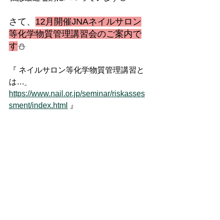
さて、
12月開催JNAネイルサロン
等化学物質管理講習会のご案内で
す
⛄
『 ネイルサロン等化学物質管理講習と
は…
https://www.nail.or.jp/seminar/riskasses
sment/index.html
 』