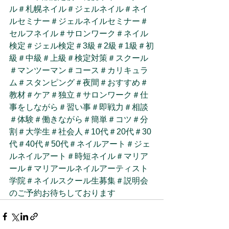
ル
＃札幌ネイル
＃ジェルネイル
＃ネイ
ルセミナー
＃ジェルネイルセミナー
＃
セルフネイル
＃サロンワーク
＃ネイル
検定
＃ジェル検定
＃3級
＃2級
＃1級
＃初
級
＃中級
＃上級
＃検定対策
＃スクール
＃マンツーマン
＃コース
＃カリキュラ
ム
＃スタンピング
＃夜間
＃おすすめ
＃
教材
＃ケア
＃独立
＃サロンワーク
＃仕
事をしながら
＃習い事
＃即戦力
＃相談
＃体験
＃働きながら
＃簡単
＃コツ
＃分
割
＃大学生
＃社会人
＃10代
＃20代
＃30
代
＃40代
＃50代
＃ネイルアート
＃ジェ
ルネイルアート
＃時短ネイル
＃マリア
ール
＃マリアールネイルアーティスト
学院
＃ネイルスクール生募集
＃説明会
のご予約お待ちしております