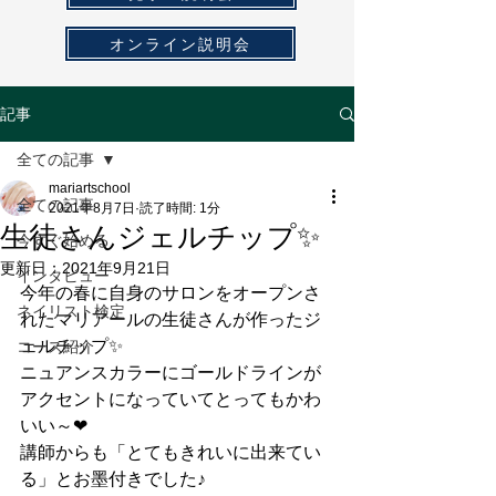
オンライン説明会
記事
全ての記事
mariartschool
全ての記事
2021年8月7日
読了時間: 1分
生徒さんジェルチップ✨
今すぐ始める
更新日：
2021年9月21日
インタビュー
今年の春に自身のサロンをオープンさ
ネイリスト検定
れたマリアールの生徒さんが作ったジ
ェルチップ✨
コース紹介
ニュアンスカラーにゴールドラインが
アクセントになっていてとってもかわ
いい～❤
講師からも「とてもきれいに出来てい
る」とお墨付きでした♪