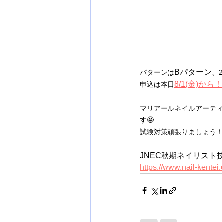
Bパターン
パターンは
、
8/1(金)から！
申込は本日
マリアールネイルアーテ
す🤩
試験対策頑張りましょう
JNEC秋期ネイリス
https://www.nail-kentei.o