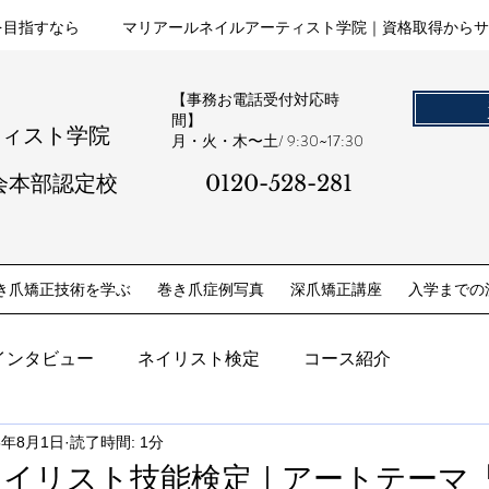
を目指すなら
マリアールネイルアーティスト学院｜資格取得からサ
【事務お電話受付対応時
間】
ティスト学院
​月・火・木〜土/ 9:30~17:30
会本部認定校
0120-528-281​
き爪矯正技術を学ぶ
巻き爪症例写真
深爪矯正講座
入学までの
インタビュー
ネイリスト検定
コース紹介
5年8月1日
読了時間: 1分
期ネイリスト技能検定｜アートテーマ