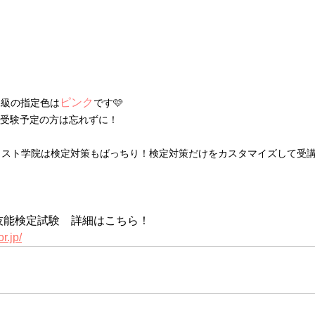
ピンク
2級の指定色は
です🩷
受験予定の方は忘れずに！
ィスト学院は検定対策もばっちり！検定対策だけをカスタマイズして受
！
ト技能検定試験　詳細はこちら！
r.jp/