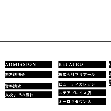
💅最短3ヶ月でプロを目指す
20
学習ロードマップ公開✨
定試
ADMISSION
RELATED
無料説明会
株式会社マリアール
ビューティカレッジ
資料請求
ステアプレイス店
入校までの流れ
オーロラタウン店