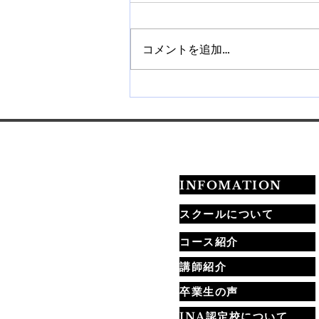
コメントを追加…
【札幌】ネイルチップ販売講
座を開催｜作り方から販売方
法まで学べます
INFOMATION
スクールについて
コース紹介
講師紹介
卒業生の声
JNA認定校について