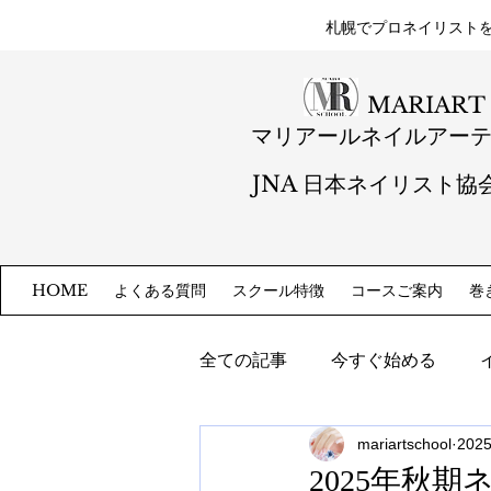
札幌​でプロネイリスト
MARIART
マリアールネイルアー
JNA 日本ネイリスト協
よくある質問
スクール特徴
コースご案内
巻
HOME
全ての記事
今すぐ始める
mariartschool
202
2025年秋