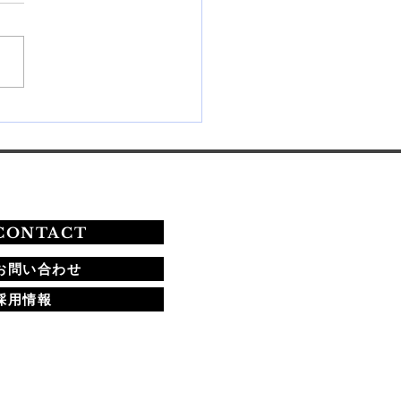
26年秋期ネイリスト技能検
験の課題と合格への道
CONTACT
お問い合わせ
採用情報