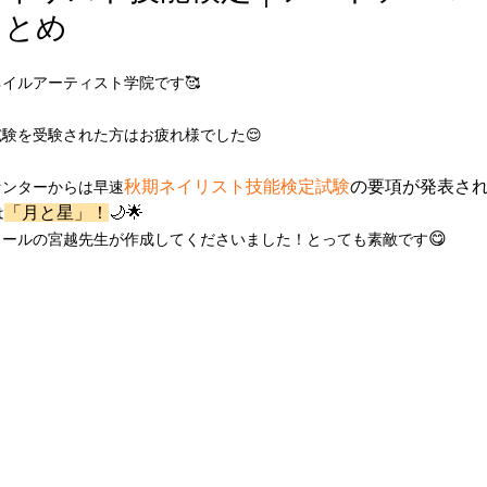
まとめ
イルアーティスト学院です🥰
験を受験された方はお疲れ様でした😌
秋期ネイリスト技能検定試験
の要項が発表さ
センターからは早速
「月と星」！
🌙🌟
は
😋
クールの宮越先生が作成してくださいました！とっても素敵です