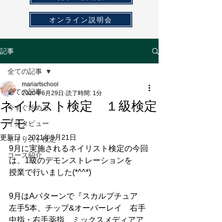
オンライン説明会
記事
全ての記事
mariartschool
全ての記事
2020年6月29日
読了時間: 1分
ネイリスト検定 １級検定
今すぐ始める
デモ
インタビュー
更新日：
2021年9月21日
ネイリスト検定
9月に実施されるネイリスト検定の今回
コース紹介
は、1級のデモンストレーションを
授業で行いました(*^^*)
9月はAパターンで『スカルプチュア　
左手5本、チップ&オーバーレイ　右手
中指・右手薬指、ミックスメディアア