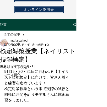
オンライン説明会
記事
全ての記事
mariartschool
全ての記事
2020年7月27日
読了時間: 1分
検定対策授業【ネイリスト
今すぐ始める
技能検定】
インタビュー
更新日：
2021年9月21日
ネイリスト検定
9月19・20・21日に行われる【ネイリ
コース紹介
スト技能検定】に向けて、皆さん着々
と練習を進めています！
検定対策授業という事で実際の試験と
同様に時間を計りモデルさんに施術練
習をしました。