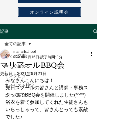
オンライン説明会
記事
全ての記事
mariartschool
全ての記事
2020年7月16日
読了時間: 1分
マリアールBBQ会
今すぐ始める
更新日：
2021年9月21日
インタビュー
みなさんこんにちは！
ネイリスト検定
先日スクールの皆さんと講師・事務ス
タッフでBBQ会を開催しました(*^^*)
コース紹介
浴衣を着て参加してくれた生徒さんも
いらっしゃって、皆さんとっても素敵
でした♪