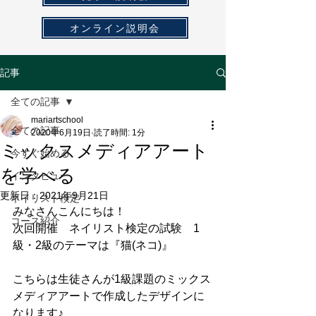
オンライン説明会
記事
全ての記事
mariartschool
全ての記事
2020年6月19日
読了時間: 1分
ミックスメディアアート
今すぐ始める
を学べる
インタビュー
更新日：
2021年9月21日
ネイリスト検定
みなさんこんにちは！
コース紹介
次回開催　ネイリスト検定の試験　1
級・2級のテーマは『猫(ネコ)』
こちらは生徒さんが1級課題のミックス
メディアアートで作成したデザインに
なります♪