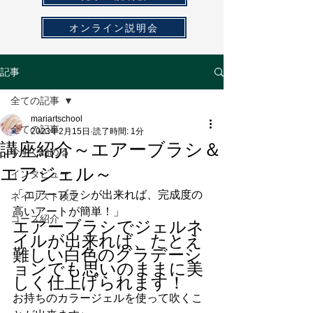
オンライン説明会
記事
全ての記事
mariartschool
全ての記事
2023年2月15日
読了時間: 1分
講座紹介～エアーブラシ＆
今すぐ始める
エアジェル～
インタビュー
「エアーブラシが出来れば、完成度の
ネイリスト検定
高いアートが簡単！」
コース紹介
エアーブラシでジェルネ
イルが出来れば、たとえ
難しい白色のグラデーシ
ョンでも思いのままに美
しく仕上げられます！
お持ちのカラージェルを使って吹くこ