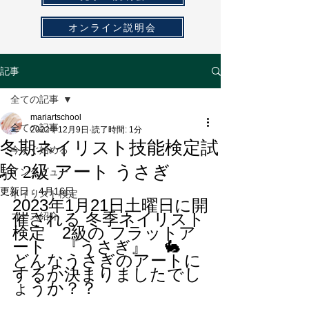
オンライン説明会
記事
全ての記事
mariartschool
全ての記事
2022年12月9日
読了時間: 1分
冬期ネイリスト技能検定試
今すぐ始める
験 2級 アート うさぎ
インタビュー
更新日：
4月16日
ネイリスト検定
2023年1月21日土曜日に開
催される 冬季ネイリスト
コース紹介
検定　2級の フラットア
ート　『うさぎ』　🐇
どんなうさぎのアートに
するか決まりましたでし
ょうか？？