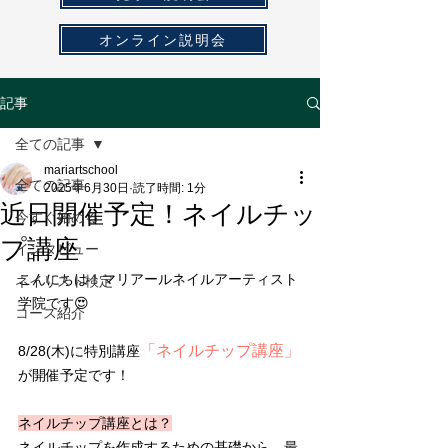
オンライン説明会
記事
全ての記事
mariartschool
全ての記事
2025年6月30日
読了時間: 1分
近日開催予定！ネイルチッ
今すぐ始める
プ講座
インタビュー
こんにちは！マリアールネイルアーティスト
ネイリスト検定
学院です😍
コース紹介
「ネイルチップ講座」
8/28(木)に特別講座
が開催予定です！
ネイルチップ講座とは？
ネイルチップを作成するための基礎から、最