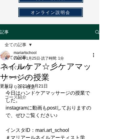
オンライン説明会
記事
全ての記事
mariartschool
全ての記事
2020年1月25日
読了時間: 1分
ネイルケア☆彡ケアマッ
今すぐ始める
サージの授業
インタビュー
更新日：
2021年9月21日
ネイリスト検定
今日はハンドケアマッサージの授業で
コース紹介
した。
instagramに動画もpostしておりますの
で、ぜひご覧ください♪
インスタID：mari.art_school
＃マリアールネイルアーティスト学