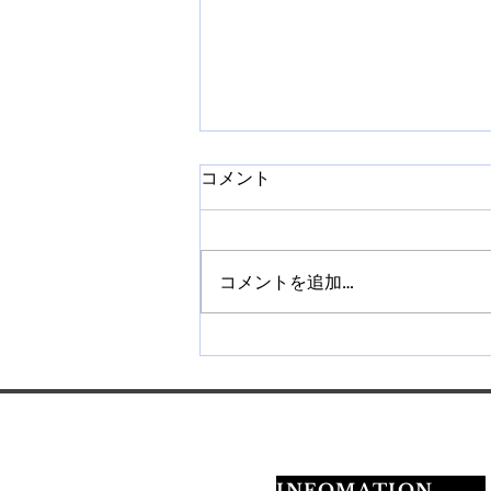
コメント
コメントを追加…
【札幌】ネイルチップ販売講
座を開催｜作り方から販売方
法まで学べます
INFOMATION