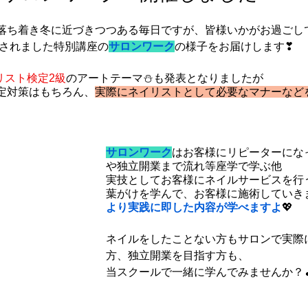
落ち着き冬に近づきつつある毎日ですが、皆様いかがお過ごし
催されました特別講座の
サロンワーク
の様子をお届けします❣
リスト検定2級
のアートテーマ⛄も発表となりましたが
定対策はもちろん、
実際にネイリストとして必要なマナーなど
サロンワーク
はお客様にリピーターにな
や独立開業まで流れ等座学で学ぶ他
実技としてお客様にネイルサービスを行
葉がけを学んで、お客様に施術していき
より実践に即した内容が学べますよ
💖
ネイルをしたことない方もサロンで実際
方、独立開業を目指す方も、
当スクールで一緒に学んでみませんか？