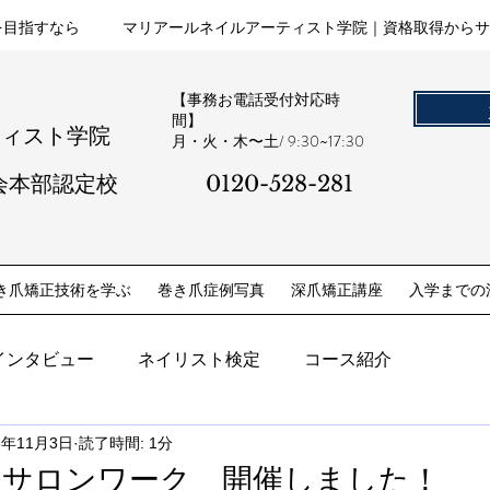
を目指すなら
マリアールネイルアーティスト学院｜資格取得からサ
【事務お電話受付対応時
間】
ティスト学院
​月・火・木〜土/ 9:30~17:30
会本部認定校
0120-528-281​
き爪矯正技術を学ぶ
巻き爪症例写真
深爪矯正講座
入学までの
インタビュー
ネイリスト検定
コース紹介
3年11月3日
読了時間: 1分
】サロンワーク 開催しました！