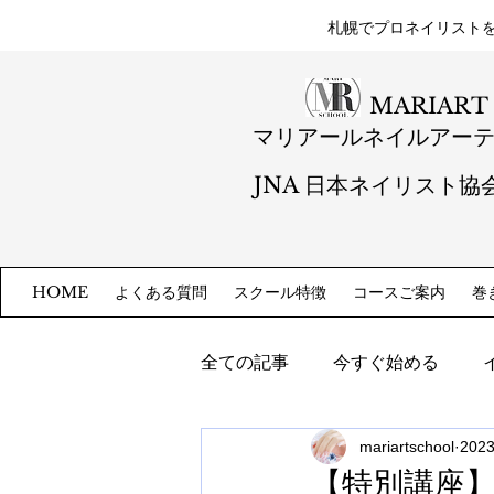
札幌​でプロネイリスト
MARIART
マリアールネイルアー
JNA 日本ネイリスト協
よくある質問
スクール特徴
コースご案内
巻
HOME
全ての記事
今すぐ始める
mariartschool
202
【特別講座