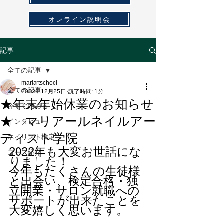
オンライン説明会
記事
全ての記事
mariartschool
全ての記事
2022年12月25日
読了時間: 1分
★年末年始休業のお知らせ
今すぐ始める
★ マリアールネイルアー
インタビュー
ティスト学院
ネイリスト検定
2022年も大変お世話にな
コース紹介
りました！
今年もたくさんの生徒様
と出会い、検定合格・独
立開業・サロン就職への
サポートが出来たことを
大変嬉しく思います。