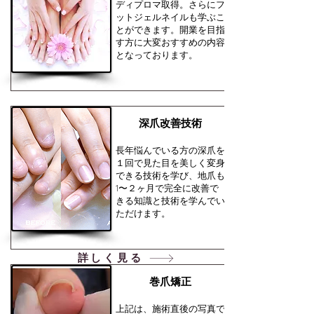
ディプロマ取得。さらにフ
ットジェルネイルも学ぶこ
とができます。開業を目指
す方に大変おすすめの内容
となっております。
​深爪改善技術
​長年悩んでいる方の深爪を
１回で見た目を美しく変身
できる技術を学び、地爪も
1〜２ヶ月で完全に改善で
きる知識と技術を学んでい
ただけます。
詳しく見る
巻爪矯正
上記は、施術直後の写真で