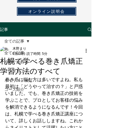
オンライン説明会
記事
全ての記事
木野まり
全ての記事
5月10日
読了時間: 5分
札幌で学べる巻き爪矯正
今すぐ始める
学習方法のすべて
インタビュー
巻き爪に悩む方は多いですよね。私も
ネイリスト検定
最初は「どうやって治すの？」と戸惑
コース紹介
いました。でも、巻き爪矯正の技術を
学ぶことで、プロとしてお客様の悩み
を解消できるようになるんです！今回
は、札幌で学べる巻き爪矯正講座につ
いて、詳しくお話ししますね。これか
らネイリストとして活躍したい方にと