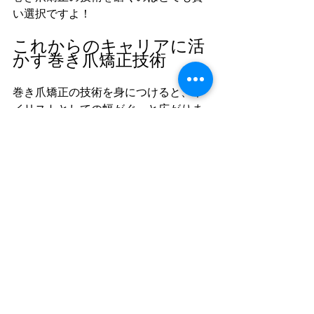
い選択ですよ！
これからのキャリアに活
かす巻き爪矯正技術
巻き爪矯正の技術を身につけると、ネ
イリストとしての幅がぐっと広がりま
す。お客様の悩みを解決できるだけで
なく、信頼されるプロとしての地位も
築けます。
仕事の幅が広がる
巻き爪矯正は専門性が高い分、他のネ
イルサロンとの差別化になります。フ
ットケアのメニューを充実させること
で、新規のお客様も増えやすいです。