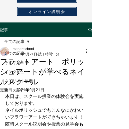
オンライン説明会
記事
全ての記事
mariartschool
全ての記事
2020年5月21日
読了時間: 1分
フラットアート ポリッ
今すぐ始める
シュアートが学べるネイ
インタビュー
ルスクール
ネイリスト検定
更新日：
2021年9月21日
コース紹介
本日は、スクール授業の体験会を実施
しております。
ネイルポリッシュでもこんなにかわい
いフラワーアートができちゃいます！
随時スクール説明会や授業の見学会も